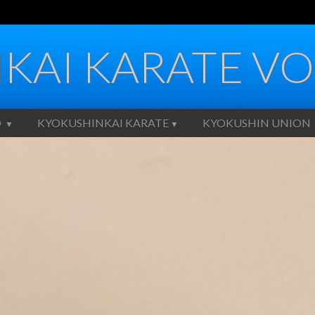
KAI KARATE VO
O
KYOKUSHINKAI KARATE
KYOKUSHIN UNION
▼
▼
Geschiedenis
nder
Spirit
wsbrief
Kihon
abus
Kata
regels
Kumite