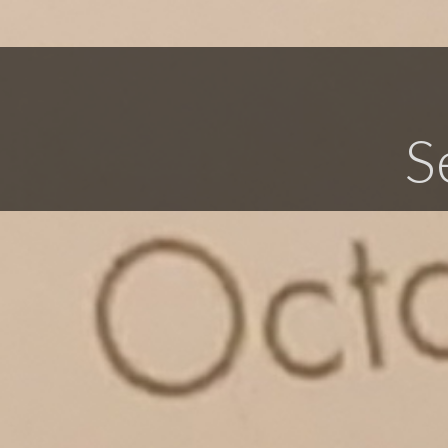
Fot
S