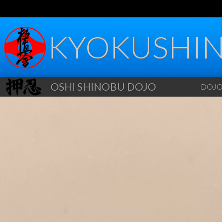
KYOKUSHIN
OSHI SHINOBU DOJO
DOJ
Info
Kale
Nieu
Syll
Huis